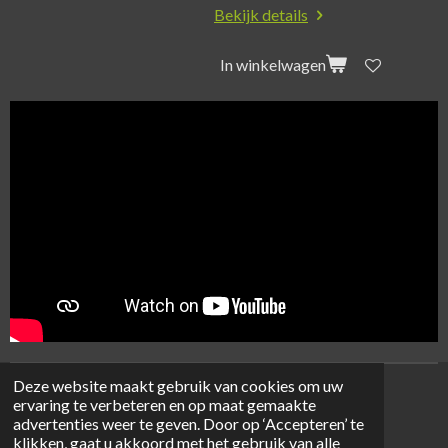
Bekijk details
In winkelwagen
Deze website maakt gebruik van cookies om uw
ervaring te verbeteren en op maat gemaakte
© 2025 - 2026 Den Hekse Weeg
advertenties weer te geven. Door op ‘Accepteren’ te
Powered by
JouwWeb
klikken, gaat u akkoord met het gebruik van alle