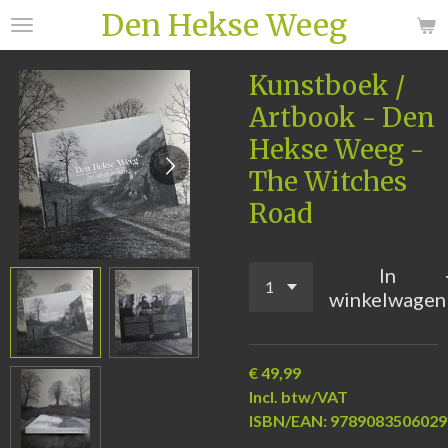
Den Hekse Weeg
Ga
direct
naar
Kunstboek /
de
Artbook - Den
hoofdinhoud
Hekse Weeg -
The Witches
Road
In
winkelwagen
€ 49,99
Incl. btw/VAT
ISBN/EAN:
9789083506029