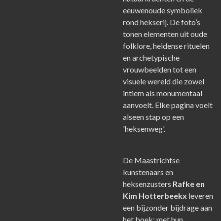
eeuwenoude symboliek
rond hekserij. De foto’s
tonen elementen uit oude
folklore, heidense rituelen
en archetypische
vrouwbeelden tot een
visuele wereld die zowel
intiem als monumentaal
aanvoelt. Elke pagina voelt
alseen stap op een
'heksenweg'.
De Maastrichtse
kunstenaars en
heksenzusters
Rafke en
Kim Hotterbeekx
leveren
een bijzonder bijdrage aan
het boek; met hun