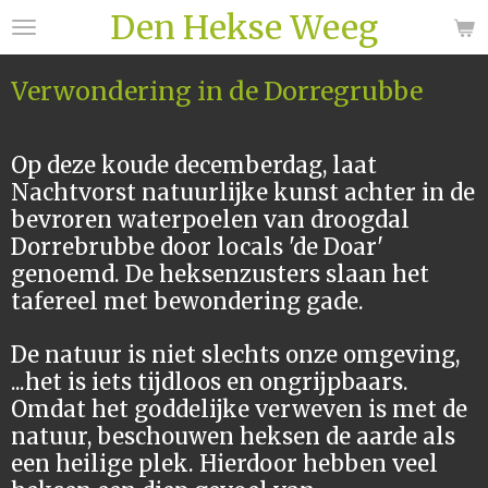
Den Hekse Weeg
Ga
direct
naar
Verwondering in de Dorregrubbe
de
hoofdinhoud
Op deze koude decemberdag, laat
Nachtvorst natuurlijke kunst achter in de
bevroren waterpoelen van droogdal
Dorrebrubbe door locals 'de Doar'
genoemd. De heksenzusters slaan het
tafereel met bewondering gade.
De natuur is niet slechts onze omgeving,
...het is iets tijdloos en ongrijpbaars.
Omdat het goddelijke verweven is met de
natuur, beschouwen heksen de aarde als
een heilige plek. Hierdoor hebben veel