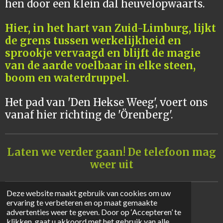
hen door een klein dal heuvelopwaarts.
Hier, in het hart van Zuid-Limburg, lijkt
de grens tussen werkelijkheid en
sprookje vervaagd en blijft de magie
van de aarde voelbaar in elke steen,
boom en waterdruppel.
Het pad van 'Den Hekse Weeg', voert ons
vanaf hier richting de 'Örenberg'.
Laten we verder gaan!
De telefoon mag
weer uit
Deze website maakt gebruik van cookies om uw
ervaring te verbeteren en op maat gemaakte
© 2025 - 2026 Den Hekse Weeg
advertenties weer te geven. Door op ‘Accepteren’ te
Powered by
JouwWeb
klikken, gaat u akkoord met het gebruik van alle